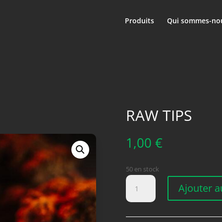
Produits
Qui sommes-nou
RAW TIPS
1,00
€
50 en stock
quantité
Ajouter a
de
RAW
TIPS