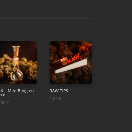
K – Mini Bong en
RAW TIPS
rre
1,00
€
,00
€