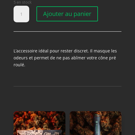
5 en stock
quantité
Ajouter au panier
de
BLUNT
TUBE
BLANC
L’accessoire idéal pour rester discret. Il masque les
odeurs et permet de ne pas abîmer votre cône pré
roulé.