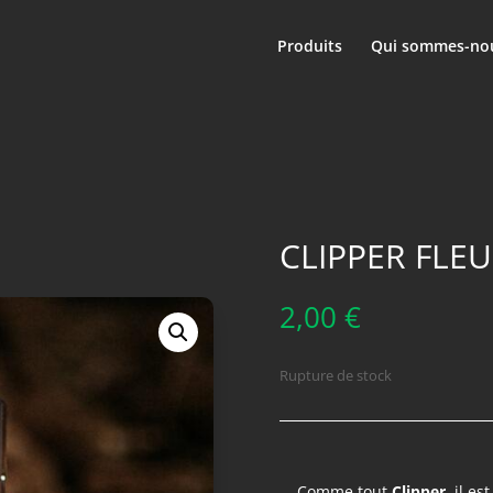
Produits
Qui sommes-nou
CLIPPER FLE
2,00
€
Rupture de stock
Comme tout
Clipper
, il e