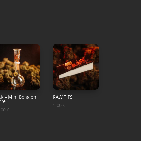
K – Mini Bong en
RAW TIPS
rre
1,00
€
,00
€