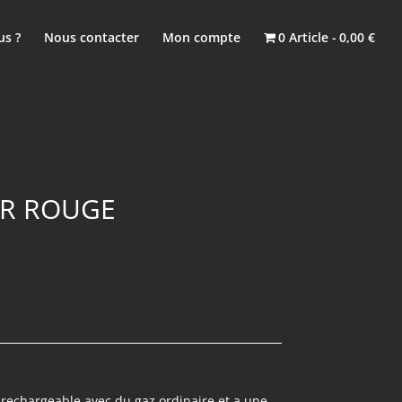
s ?
Nous contacter
Mon compte
0 Article
0,00 €
UR ROUGE
st rechargeable avec du gaz ordinaire et a une