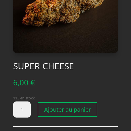
SUPER CHEESE
6,00
€
113 en stock
quantité
Ajouter au panier
de
SUPER
CHEESE