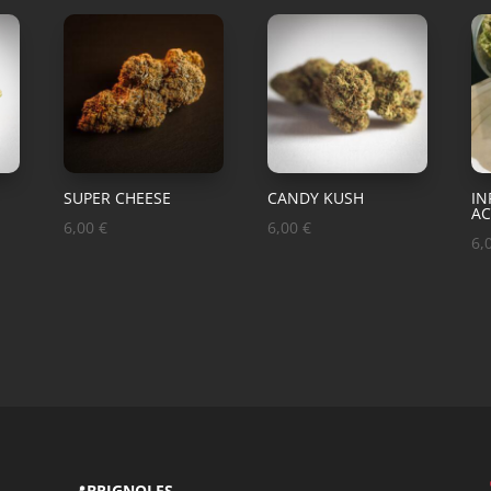
SUPER CHEESE
CANDY KUSH
IN
A
6,00
€
6,00
€
6,
📍
BRIGNOLES