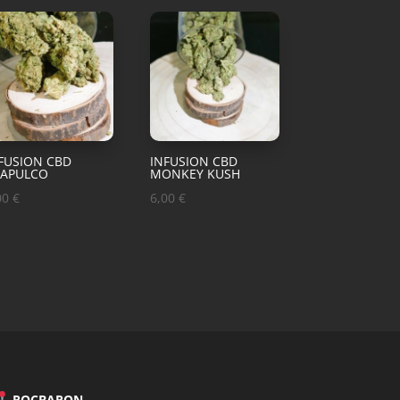
FUSION CBD
INFUSION CBD
CAPULCO
MONKEY KUSH
00
€
6,00
€
ROCBARON