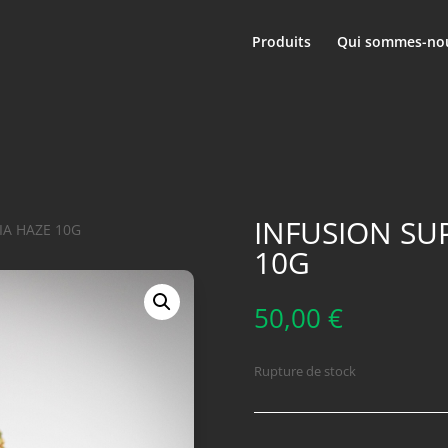
Produits
Qui sommes-nou
INFUSION SU
IA HAZE 10G
10G
50,00
€
Rupture de stock