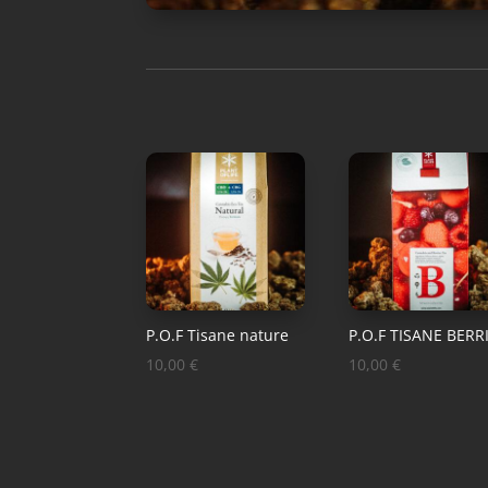
P.O.F Tisane nature
P.O.F TISANE BERR
10,00
€
10,00
€