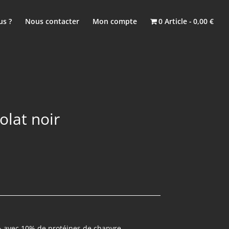
s ?
Nous contacter
Mon compte
0 Article
0,00 €
olat noir
% avec 10% de protéines de chanvre