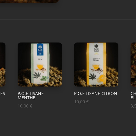
IES
P.O.F TISANE
P.O.F TISANE CITRON
C
MENTHE
BL
10,00
€
10,00
€
3,