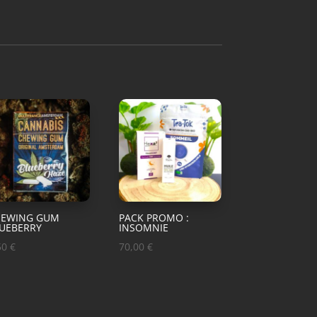
HEWING GUM
PACK PROMO :
UEBERRY
INSOMNIE
50
€
70,00
€