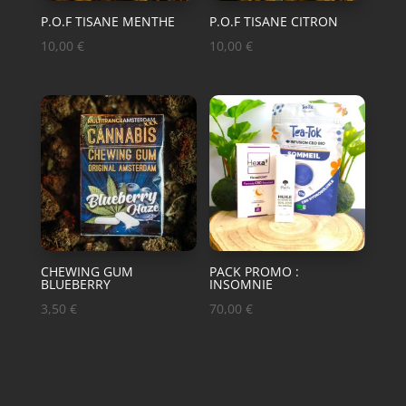
P.O.F TISANE MENTHE
P.O.F TISANE CITRON
10,00
€
10,00
€
CHEWING GUM
PACK PROMO :
BLUEBERRY
INSOMNIE
3,50
€
70,00
€