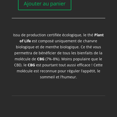
Ajouter au panier
quantité
de
P.O.F
TISANE
MENTHE
Issu de production certifiée écologique, le thé
Plant
of Life
est composé uniquement de chanvre
biologique et de menthe biologique. Ce thé vous
permettra de bénéficier de tous les bienfaits de la
molécule de
CBG
(7%-8%). Moins populaire que le
CBD, le
CBG
est pourtant tout aussi efficace ! Cette
molécule est reconnue pour réguler l’appétit, le
sommeil et l’humeur.