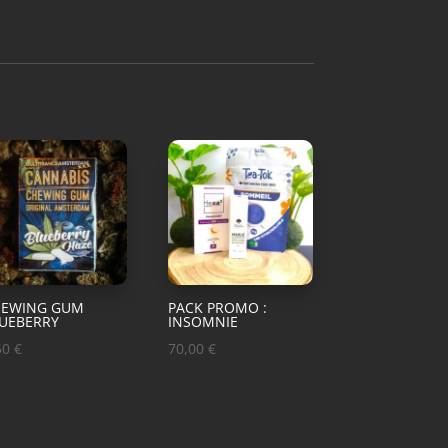
HEWING GUM
PACK PROMO :
UEBERRY
INSOMNIE
50
€
70,00
€