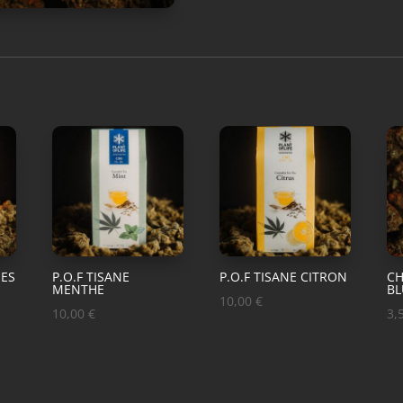
IES
P.O.F TISANE
P.O.F TISANE CITRON
C
MENTHE
BL
10,00
€
10,00
€
3,