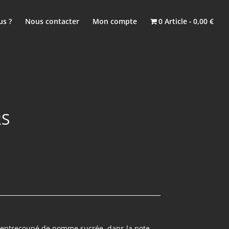
s ?
Nous contacter
Mon compte
0 Article
0,00 €
S
 entrecoupé de pomme sucrée, dans la note