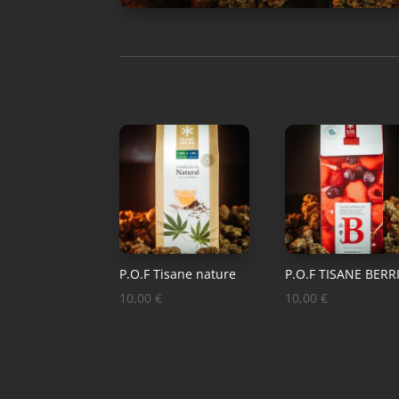
P.O.F Tisane nature
P.O.F TISANE BERR
10,00
€
10,00
€