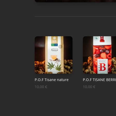
P.O.F Tisane nature
P.O.F TISANE BERR
10,00
€
10,00
€