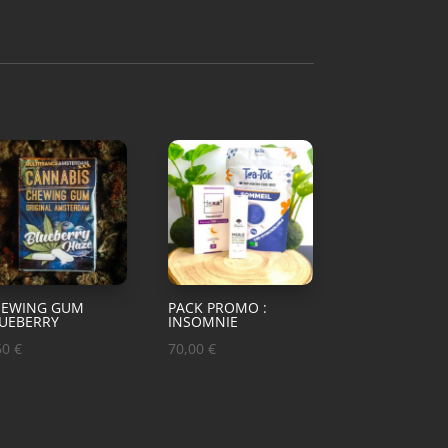
HEWING GUM
PACK PROMO :
UEBERRY
INSOMNIE
50
€
70,00
€