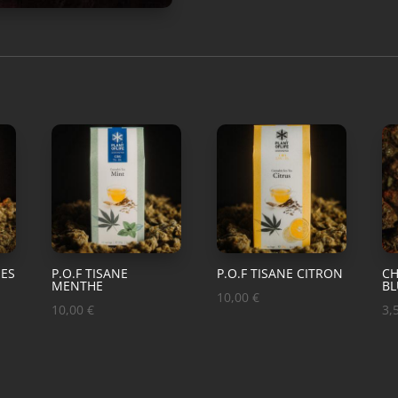
IES
P.O.F TISANE
P.O.F TISANE CITRON
C
MENTHE
BL
10,00
€
10,00
€
3,