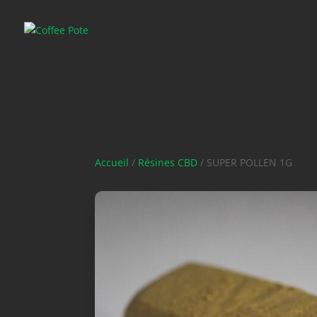
Accueil
/
Résines CBD
/ SUPER POLLEN 1G