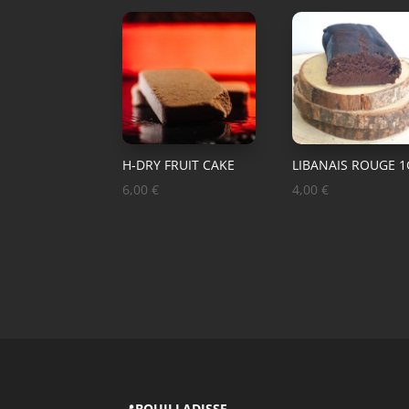
H-DRY FRUIT CAKE
LIBANAIS ROUGE 1
6,00
€
4,00
€
📍
BOUILLADISSE