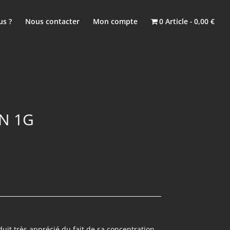
s ?
Nous contacter
Mon compte
0 Article
0,00 €
N 1G
uit très apprécié du fait de sa concentration