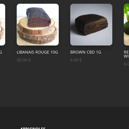
G
LIBANAIS ROUGE 10G
BROWN CBD 1G
RE
WI
30,00
€
6,00
€
6,
📍
BRIGNOLES