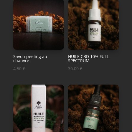
Savon peeling au
HUILE CBD 10% FULL
chanvre
SPECTRUM
4,50
€
30,00
€